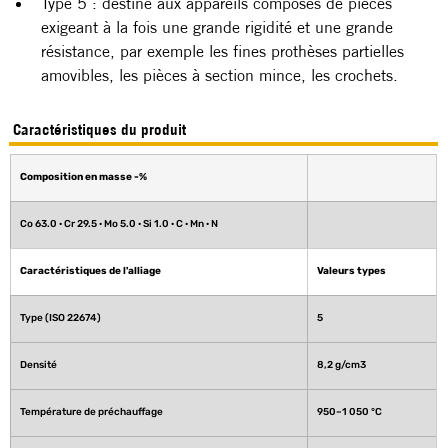
Type 5 : destiné aux appareils composés de pièces 
exigeant à la fois une grande rigidité et une grande 
résistance, par exemple les fines prothèses partielles 
amovibles, les pièces à section mince, les crochets.
Caractéristiques du produit
Composition en masse -%
Co 63.0 · Cr 29.5 · Mo 5.0 · Si 1.0 · C · Mn · N
Caractéristiques de l'alliage
Valeurs types	
Type (ISO 22674)
5
Densité
8,2 g/cm3
Température de préchauffage
950–1 050 °C 