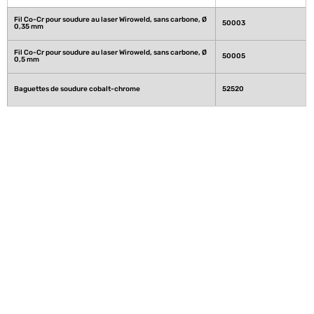
Fil Co-Cr pour soudure au laser Wiroweld, sans carbone, Ø 
50003
0,35 mm 
Fil Co-Cr pour soudure au laser Wiroweld, sans carbone, Ø 
50005
0,5 mm 
Baguettes de soudure cobalt-chrome 
52520