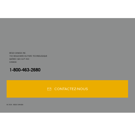
BEGO CANADA INC.
700 BOULEVARD DU PARC TECHNOLOGIQUE
QUÉBEC (QC) G1P 4S3
CANADA
1-800-463-2680
CONTACTEZ-NOUS
© 2024. BEGO CANADA