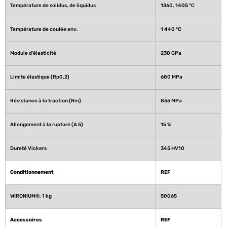
Température de solidus, de liquidus
1360, 1405 °C 
Température de coulée env.
1 440 °C 
Module d'élasticité
230 GPa
Limite élastique (Rp0,2)
680 MPa 
Résistance à la traction (Rm)
855 MPa 
Allongement à la rupture (A 5)
15 %
Dureté Vickers
345 HV10
Conditionnement
REF
WIRONIUM®, 1 kg 
50065
Accessoires
REF