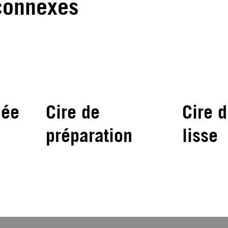
connexes
lée
Cire de
Cire 
préparation
lisse