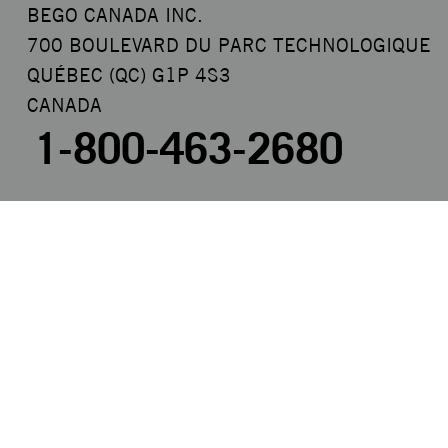
BEGO CANADA INC.
700 BOULEVARD DU PARC TECHNOLOGIQUE
QUÉBEC (QC) G1P 4S3
CANADA
1-800-463-2680