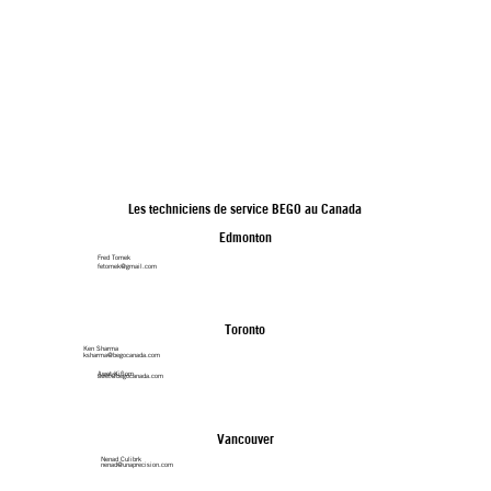
Les techniciens de service BEGO au Canada
Edmonton
Fred Tomek
fetomek@gmail.com
Toronto
Ken Sharma
ksharma@begocanada.com
Awet Kiflom
awet@begocanada.com
Vancouver
Nenad Culibrk
nenad@unaprecision.com