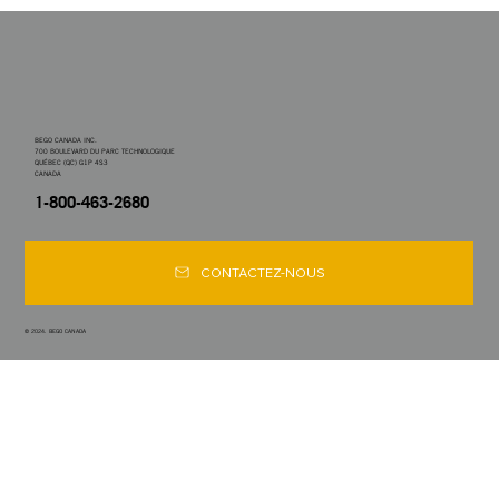
BEGO CANADA INC.
700 BOULEVARD DU PARC TECHNOLOGIQUE
QUÉBEC (QC) G1P 4S3
CANADA
1-800-463-2680
CONTACTEZ-NOUS
© 2024. BEGO CANADA