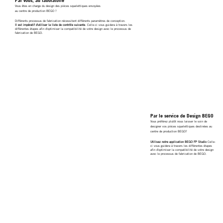
Par vous, au laboratoire
Vous êtes en charge du design des pièces squelettiques envoyées
au centre de production BEGO ?
Différents processus de fabrication nécessitent différents paramètres de conception.
Il est impératif d'utiliser la liste de contrôle suivante
. Celle-ci vous guidera à travers les
différentes étapes afin d'optimiser la compatibilité de votre design avec le processus de
fabrication de BEGO.
Par le service de Design BEGO
Vous préférez plutôt nous laisser le soin de
designer vos pièces squelettiques destinées au
centre de production BEGO?
Utilisez notre application BEGO FP Studio
Celle-
ci vous guidera à travers les différentes étapes
afin d'optimiser la compatibilité de votre design
avec le processus de fabrication de BEGO.