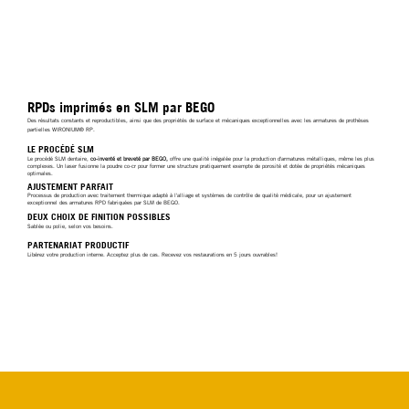
RPDs imprimés en SLM par BEGO
Des résultats constants et reproductibles, ainsi que des propriétés de surface et mécaniques exceptionnelles avec les armatures de prothèses
partielles WIRONIUM® RP.
LE PROCÉDÉ SLM
Le procédé SLM dentaire,
co-inventé et breveté par BEGO,
offre une qualité inégalée pour la production d'armatures métalliques, même les plus
complexes. Un laser fusionne la poudre co-cr pour former une structure pratiquement exempte de porosité et dotée de propriétés mécaniques
optimales.
AJUSTEMENT PARFAIT
Processus de production avec traitement thermique adapté à l'alliage et systèmes de contrôle de qualité médicale, pour un ajustement
exceptionnel des armatures RPD fabriquées par SLM de BEGO.
DEUX CHOIX DE FINITION POSSIBLES
Sablée ou polie, selon vos besoins.
PARTENARIAT PRODUCTIF
Libérez votre production interne. Acceptez plus de cas. Recevez vos restaurations en 5 jours ouvrables!