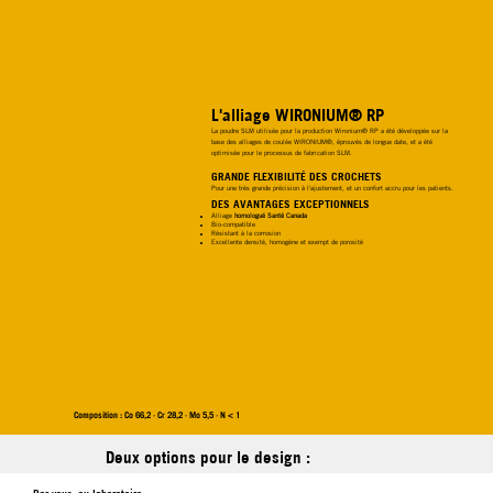
L'alliage WIRONIUM® RP
La poudre SLM utilisée pour la production Wironium® RP a été développée sur la
base des alliages de coulée WIRONIUM®, éprouvés de longue date, et a été
optimisée pour le processus de fabrication SLM.
GRANDE FLEXIBILITÉ DES CROCHETS
Pour une très grande précision à l'ajustement, et un confort accru pour les patients.
DES AVANTAGES EXCEPTIONNELS
Alliage
homologué Santé Canada
Bio-compatible
Résistant à la corrosion
Excellente densité, homogène et exempt de porosité
Composition : Co 66,2 · Cr 28,2 · Mo 5,5 · N < 1
Deux options pour le design :