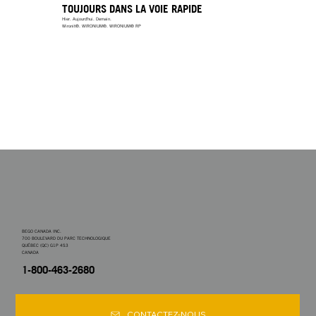
TOUJOURS DANS LA VOIE RAPIDE
Hier. Aujourd'hui. Demain.
Wironit®. WIRONIUM®. WIRONIUM® RP
BEGO CANADA INC.
700 BOULEVARD DU PARC TECHNOLOGIQUE
QUÉBEC (QC) G1P 4S3
CANADA
1-800-463-2680
CONTACTEZ-NOUS