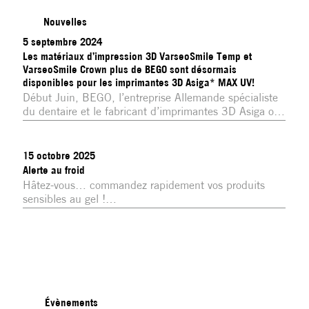
Nouvelles
5 septembre 2024
Les matériaux d’impression 3D VarseoSmile Temp et
VarseoSmile Crown plus de BEGO sont désormais
disponibles pour les imprimantes 3D Asiga* MAX UV!
Début Juin, BEGO, l’entreprise Allemande spécialiste 
du dentaire et le fabricant d’imprimantes 3D Asiga ont 
annoncé leur Partenariat dans le domaine de 
l’impression 3D, permettant aux clients Asiga d’utiliser 
les matériaux BEGO.
15 octobre 2025
Alerte au froid
Hâtez-vous… commandez rapidement vos produits 
sensibles au gel !

Ces produits peuvent ne plus fournir le rendement 
auquel vous êtes habitués.
Évènements