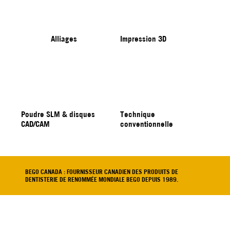
Alliages
Impression 3D
Poudre SLM & disques
Technique
CAD/CAM
conventionnelle
BEGO CANADA : FOURNISSEUR CANADIEN DES PRODUITS DE
DENTISTERIE DE RENOMMÉE MONDIALE BEGO DEPUIS 1989.