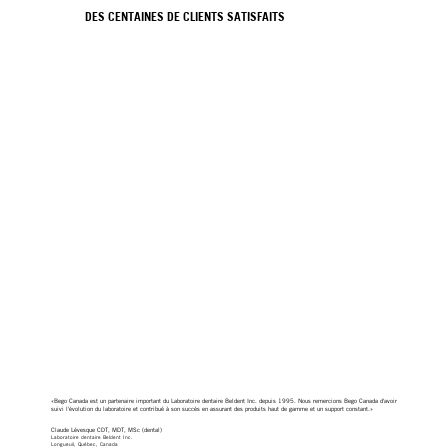
DES CENTAINES DE CLIENTS SATISFAITS
«Bego Canada est un partenaire important du Laboratoire dentaire Beldent Inc. depuis 1995. Nous remercions Bego Canada d'avoir
suivi l'évolution du laboratoire et contribué à son succès en assurant des produits haut de gamme et un support constant.»
Claude Lévesque CDT, MDT, MSc (dental)
Laboratoire dentaire Beldent Inc.
Longueuil, Québec, Canada