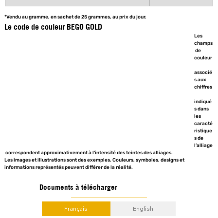
*Vendu au gramme, en sachet de 25 grammes, au prix du jour.
Le code de couleur BEGO GOLD
Les 
champs
 de 
couleur
associé
s aux 
chiffres
indiqué
s dans 
les 
caracté
ristique
s de 
l’alliage
 correspondent approximativement à l’intensité des teintes des alliages.
Les images et illustrations sont des exemples. Couleurs, symboles, designs et 
informations représentés peuvent différer de la réalité.
Documents à télécharger
Français
English