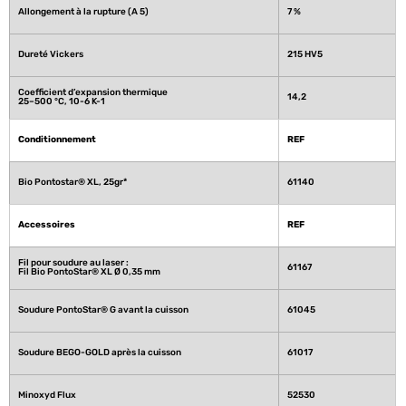
Allongement à la rupture (A 5)
7 %   
Dureté Vickers
215 HV5 
Coefficient d’expansion thermique
14,2
25–500 °C, 10-6 K-1
Conditionnement
REF
Bio Pontostar® XL, 25gr* 
61140
Accessoires
REF
Fil pour soudure au laser :
61167
Fil Bio PontoStar® XL Ø 0,35 mm
Soudure PontoStar® G avant la cuisson
61045
Soudure BEGO-GOLD après la cuisson 
61017
Minoxyd Flux 
52530