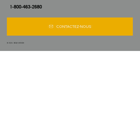
1-800-463-2680
CONTACTEZ-NOUS
© 2024. BEGO CANADA