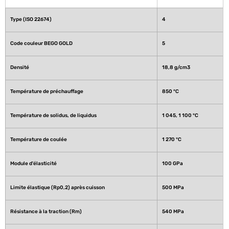
Type (ISO 22674)
4
Code couleur BEGO GOLD 
5
Densité
18,8 g/cm3 
Température de préchauffage
850 °C 
Température de solidus, de liquidus
1 045, 1 100 °C 
Température de coulée
1 270 °C 
Module d'élasticité
100 GPa 
Limite élastique (Rp0,2) après cuisson
500 MPa 
Résistance à la traction (Rm)
540 MPa  