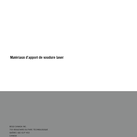
Matériaux d'apport de soudure laser
BEGO CANADA INC.
700 BOULEVARD DU PARC TECHNOLOGIQUE
QUÉBEC (QC) G1P 4S3
CANADA